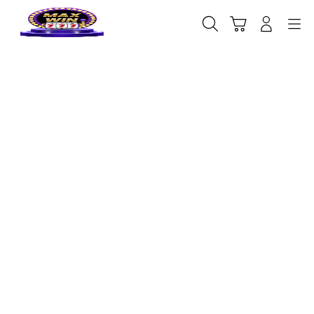
Skip
to
Troli
Login
Navigation
deposit 10000
content