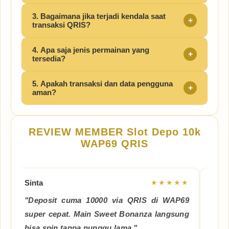
mendukung transaksi cepat menggunakan
3. Bagaimana jika terjadi kendala saat
Sistem QRIS memungkinkan transaksi
+
transaksi QRIS?
QRIS dengan proses instan hanya dalam
cepat, aman, dan tanpa ribet. Dengan Slot
hitungan detik.
Depo 10k, pemain bisa mulai bermain
4. Apa saja jenis permainan yang
Tim support WAP69 siap membantu 24 jam
+
tersedia?
dengan modal kecil namun tetap nyaman
penuh untuk memastikan setiap transaksi
dan praktis.
Slot Depo 10k via QRIS berjalan lancar
5. Apakah transaksi dan data pengguna
Tersedia berbagai pilihan game slot dari
+
aman?
tanpa kendala.
provider populer yang bisa dimainkan
dengan sistem Slot Depo 10k menggunakan
Ya, semua transaksi Slot Depo 10k QRIS di
metode QRIS yang praktis.
REVIEW MEMBER Slot Depo 10k
WAP69 dilindungi sistem keamanan
WAP69 QRIS
enkripsi untuk menjaga privasi dan
keamanan data pengguna.
★
Sinta
★★★★★
Dika
k
"Deposit cuma 10000 via QRIS di WAP69
"Mod
f
super cepat. Main Sweet Bonanza langsung
mala
n
bisa spin tanpa nunggu lama."
lan