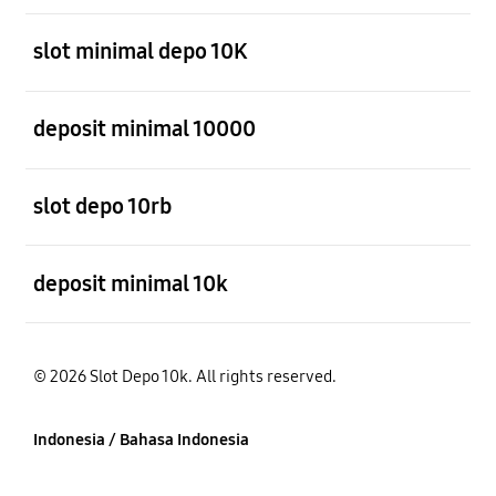
Buka
slot minimal depo 10K
Buka
deposit minimal 10000
Buka
slot depo 10rb
Buka
deposit minimal 10k
© 2026 Slot Depo 10k. All rights reserved.
Indonesia / Bahasa Indonesia