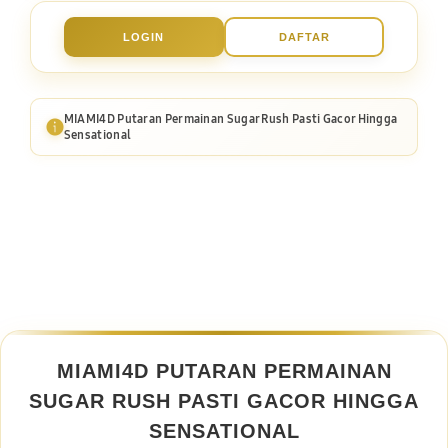
LOGIN
DAFTAR
MIAMI4D Putaran Permainan Sugar Rush Pasti Gacor Hingga
Sensational
Layer Popup Close
MIAMI4D PUTARAN PERMAINAN
SUGAR RUSH PASTI GACOR HINGGA
SENSATIONAL